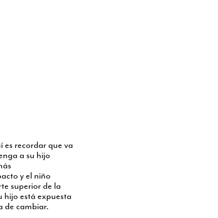
í es recordar que va
enga a su hijo
más
pacto y el niño
te superior de la
u hijo está expuesta
ra de cambiar.