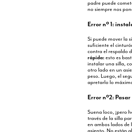
padre puede cometer
no siempre nos pone
Error nº 1: insta
Si puede mover la s
suficiente el cintu
contra el respaldo 
rápida:
esto es bast
instalar una silla, 
otro lado en un asie
peso. Luego, el seg
apretarlo lo máximo
Error nº2: Pasar
Suena loco, ¡pero h
través de la silla p
en ambos lados de l
asiento. No están a