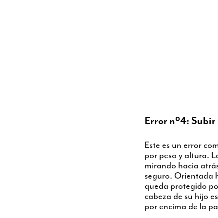
Error nº4: Subir
Este es un error co
por peso y altura. 
mirando hacia atrá
seguro. Orientada ha
queda protegido por 
cabeza de su hijo es
por encima de la par