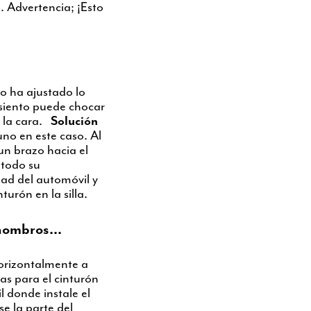
. Advertencia; ¡Esto
no ha ajustado lo
asiento puede chocar
y la cara.
Solución
uno en este caso. Al
 un brazo hacia el
 todo su
dad del automóvil y
inturón en la silla.
hombros...
horizontalmente a
as para el cinturón
 donde instale el
se la parte del