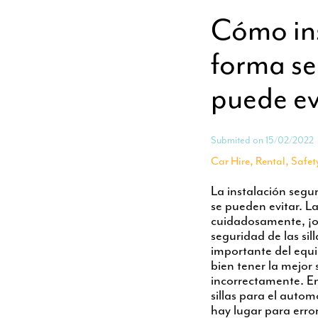
Cómo ins
forma se
puede ev
Submited on 15/02/2022
,
,
Car Hire
Rental
Safet
La instalación segu
se pueden evitar. La
cuidadosamente, ¡o 
seguridad de las sil
importante del equi
bien tener la mejor 
incorrectamente. E
sillas para el autom
hay lugar para erro