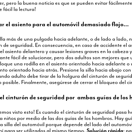
, pero la buena noticia es que se pueden evitar fácilmente
 fácil la lectura!
lar el asiento para el automóvil demasiado flojo...
illa más de una pulgada hacia adelante, o de lado a lado, 
rón de seguridad. En consecuencia, en caso de accidente el 
del asiento delantero y causar lesiones graves en la cabeza 
ante fácil de solucionar, pero dos adultos son mejores que 
coloque una rodilla en el asiento orientado hacia adelante o
nto orientado hacia atrás. Presione la silla hacia abajo con
undo adulto debe tirar de la holgura del cinturón de seguri
 posible. Finalmente, asegúrese de cerrar el bloqueo del c
 el cinturón de seguridad por ambas guías de los 
emos visto esto! Es cuando el cinturón de seguridad pasa 
ara niños por medio de las dos guías de los hombros. Hay guí
a silla del automóvil porque depende del lado del automóvil
hí para ser utilizados al mismo tiempo.
Solución rápida
: pa