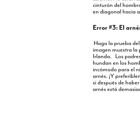
cinturón del hombro 
en diagonal hacia a
Error #3: El arné
Haga la prueba del 
imagen muestra la p
Irlanda. Los padre
hundan en los hombr
incómodo para el ni
arnés. ¡Y preferible
si después de haber 
arnés está demasiad